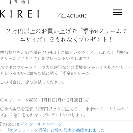
２万円以上のお買い上げで「季令eクリームミ
ニサイズ」をもれなくプレゼント！
季令製品を定価で税込2万円以上ご購入いただくと、もれなく「季令e
クリームミニサイズ」をプレゼントいたします！
スマホのブルーライトや大気汚染などの環境ダメージから肌を守り、ハ
リとうるおいに満ちた肌に導く「季令eクリーム」。
この機会に、ぜひお試しください。
〇キャンペーン期間 1月16日(月)～2月28日(火)
〇季令製品を定価で2万円以上のご注文で、「季令eクリームミニサイ
ズ」（3g）をもれなくプレゼントいたします。
Posted in
イベントキャンペーン
Posts
← 『エステティック通信』に弊社代表が掲載されました