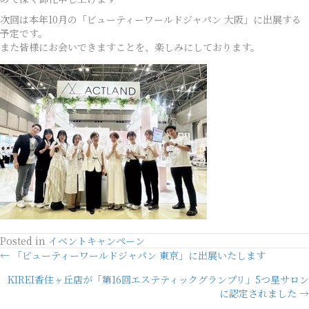
次回は本年10月の「ビューティーワールドジャパン 大阪」に出展する
予定です。
また皆様にお会いできますことを、楽しみにしております。
Posted in
イベントキャンペーン
Posts
← 「ビューティーワールドジャパン 東京」に出展いたします
KIREI香住ヶ丘店が「第16回エステティックグランプリ」5つ星サロン
navigation
に認定されました →