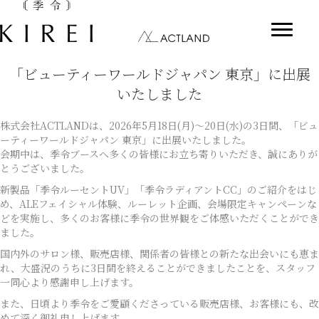
「ビューティーワールドジャパン 東京」に出展
いたしました
株式会社ACTLANDは、2026年5月18日(月)～20日(水)の3日間、「ビュ
ーティーワールドジャパン 東京」に出展いたしました。
会期中は、季令ブースへ多くの皆様にお立ち寄りいただき、誠にありが
とうございました。
新製品「季令ルーセントUV」「季令ラディアントCC」のご紹介をはじ
め、ALEフェイシャル体験、ルーレット企画、会場限定キャンペーンな
どを実施し、多くのお客様に季令の世界観をご体感いただくことができ
ました。
国内外のサロン様、販売店様、関係者の皆様との新たな出会いにも恵ま
れ、大盛況のうちに3日間を終えることができましたことを、スタッフ
一同心より感謝申し上げます。
また、日頃より季令をご愛顧くださっている販売店様、お客様にも、改
めて深く御礼申し上げます