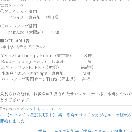
電気ケトル>
○フェイシャル部門
ソレイユ（東京都） 須田様
○バストアップ部門
ramuro（大阪府） 中村様
■ACTLAND賞
<季令製品全６アイテム>
Yeonwha Therapy Room（東京都） Ｓ様
Beauty Lounge Herve （兵庫県） Ⅰ様
エステサロンREONE（茨城県） 徳武様
小顔専門エステMariage（東京都） Ｍ様
バストアップ専門サロンTiara（岡山県） 秦様
入賞された皆様、お客様が入賞されたサロンオーナー様、本当におめで
とうございます！
Posted in
イベントキャンペーン
Posts
← 【エラスチン量20%UP！】 新「季令エラスチンカプセル」の販売を
開始しました
navigation
季令シリーズの新製品「季令eクリーム」誕生！ →