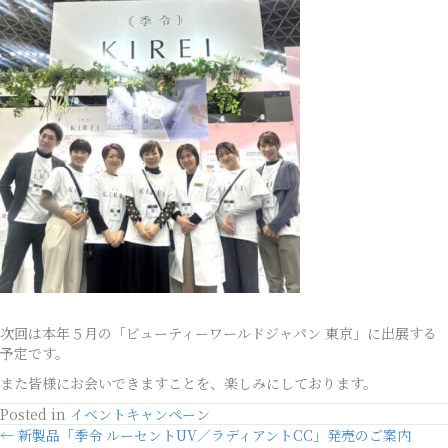
次回は本年５月の「ビューティーワールドジャパン 東京」に出展する
予定です。
また皆様にお会いできますことを、楽しみにしております。
Posted in
イベントキャンペーン
Posts
← 新製品「季令 ルーセントUV／ラディアントCC」発売のご案内