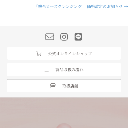
「季令ローズクレンジング」 価格改定のお知らせ →
navigation
公式オンラインショップ
製品取扱の流れ
取扱店舗