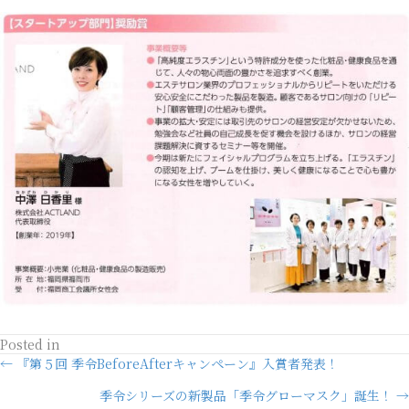
Posted in
Posts
← 『第５回 季令BeforeAfterキャンペーン』入賞者発表！
季令シリーズの新製品「季令グローマスク」誕生！ →