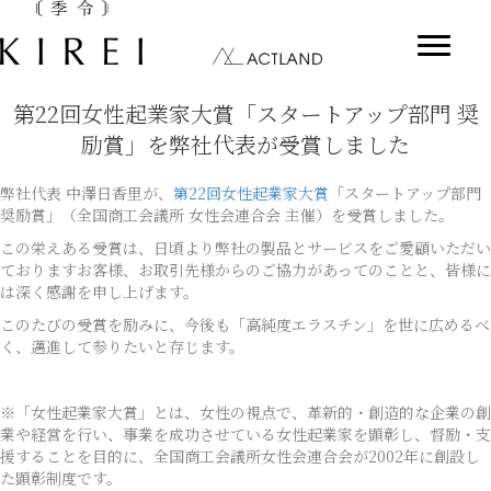
第22回女性起業家大賞「スタートアップ部門 奨
励賞」を弊社代表が受賞しました
弊社代表 中澤日香里が、
第22回女性起業家大賞
「スタートアップ部門
奨励賞」（全国商工会議所 女性会連合会 主催）を受賞しました。
この栄えある受賞は、日頃より弊社の製品とサービスをご愛顧いただい
ておりますお客様、お取引先様からのご協力があってのことと、皆様に
は深く感謝を申し上げます。
このたびの受賞を励みに、今後も「高純度エラスチン」を世に広めるべ
く、邁進して参りたいと存じます。
※「女性起業家大賞」とは、女性の視点で、革新的・創造的な企業の創
業や経営を行い、事業を成功させている女性起業家を顕彰し、督励・支
援することを目的に、全国商工会議所女性会連合会が2002年に創設し
た顕彰制度です。